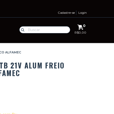
Cadastre-se
Login
0
R$0,00
ICO ALFAMEC
MTB 21V ALUM FREIO
FAMEC