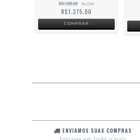
R$1.390,00
ORES
1
% OFF
R$1.375,00
OFF
0
ENVIAMOS SUAS COMPRAS
Entrega em todo o país