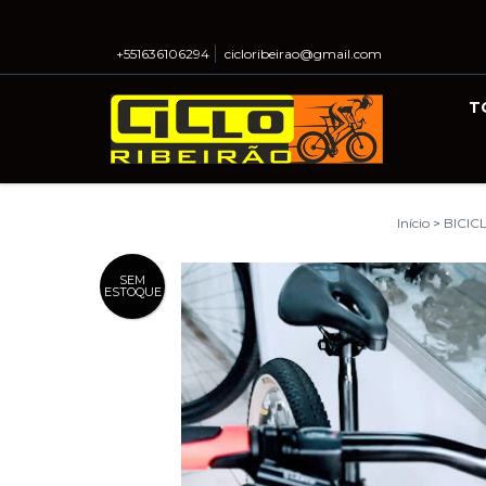
+551636106294
cicloribeirao@gmail.com
T
Início
>
BICIC
SEM
ESTOQUE