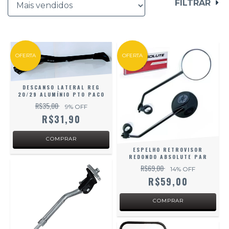
FILTRAR
OFERTA
OFERTA
DESCANSO LATERAL REG
20/29 ALUMÍNIO PTO PACO
R$35,00
9
% OFF
R$31,90
ESPELHO RETROVISOR
REDONDO ABSOLUTE PAR
R$69,00
14
% OFF
R$59,00